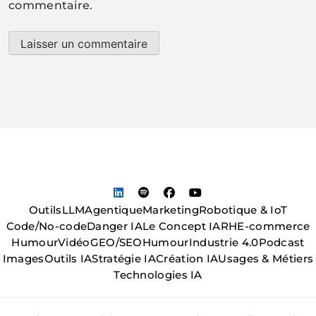
commentaire.
Outils
LLM
Agentique
Marketing
Robotique & IoT
Code/No-code
Danger IA
Le Concept IA
RH
E-commerce
Humour
Vidéo
GEO/SEO
Humour
Industrie 4.0
Podcast
Images
Outils IA
Stratégie IA
Création IA
Usages & Métiers
Technologies IA