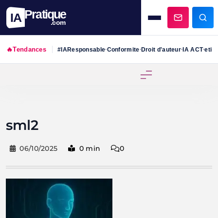
Pratique
IA
.com
🔥
Tendances
#IAResponsable
Conformite
Droit d'auteur
IA ACT
etiq
•
•
•
•
Skip
to
content
sml2
06/10/2025
0 min
0