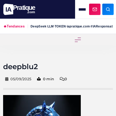
Pratique
IA
.com
🔥
Tendances
DeepSeek
LLM
TOKEN
iapratique.com
#IAResponsabl
•
•
•
•
Skip
to
content
deepblu2
05/09/2025
0 min
0