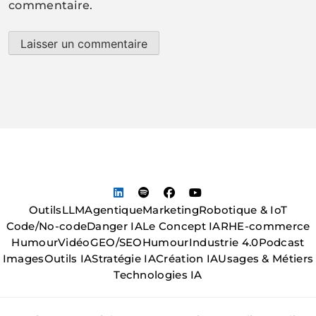
commentaire.
Outils
LLM
Agentique
Marketing
Robotique & IoT
Code/No-code
Danger IA
Le Concept IA
RH
E-commerce
Humour
Vidéo
GEO/SEO
Humour
Industrie 4.0
Podcast
Images
Outils IA
Stratégie IA
Création IA
Usages & Métiers
Technologies IA