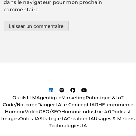
dans le navigateur pour mon prochain
commentaire.
Outils
LLM
Agentique
Marketing
Robotique & IoT
Code/No-code
Danger IA
Le Concept IA
RH
E-commerce
Humour
Vidéo
GEO/SEO
Humour
Industrie 4.0
Podcast
Images
Outils IA
Stratégie IA
Création IA
Usages & Métiers
Technologies IA