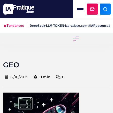
Pratique
IA
.com
🔥
Tendances
DeepSeek
LLM
TOKEN
iapratique.com
#IAResponsabl
•
•
•
•
Skip
to
content
GEO
17/10/2025
0 min
0