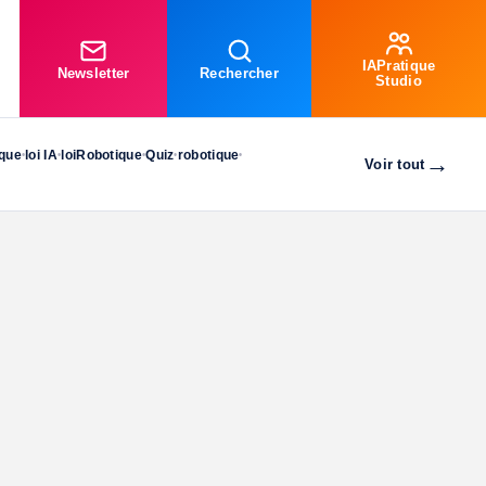
IAPratique
Newsletter
Rechercher
Studio
ique
loi IA
loiRobotique
Quiz
robotique
•
•
•
•
•
→
Voir tout