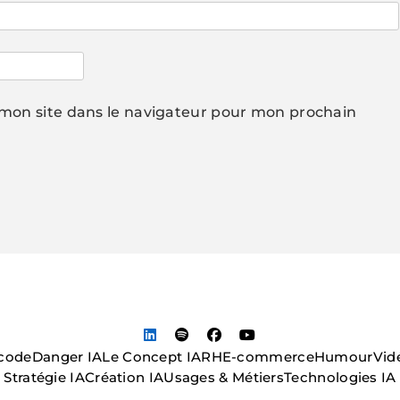
mon site dans le navigateur pour mon prochain
code
Danger IA
Le Concept IA
RH
E-commerce
Humour
Vid
Stratégie IA
Création IA
Usages & Métiers
Technologies IA