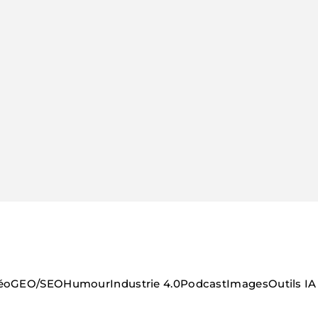
éo
GEO/SEO
Humour
Industrie 4.0
Podcast
Images
Outils IA