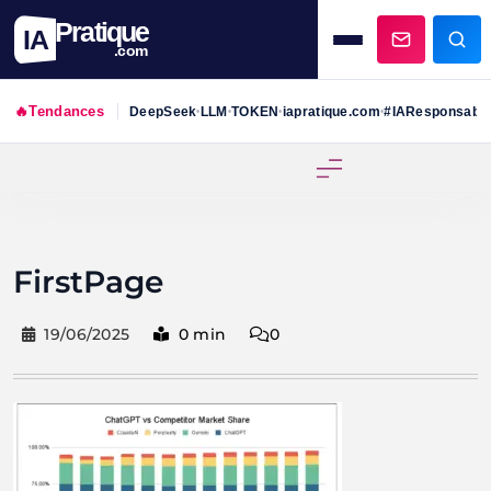
Pratique
IA
.com
🔥
Tendances
DeepSeek
LLM
TOKEN
iapratique.com
#IAResponsabl
•
•
•
•
Skip
to
content
FirstPage
19/06/2025
0 min
0