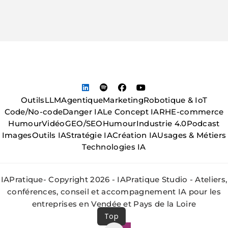
Outils
LLM
Agentique
Marketing
Robotique & IoT
Code/No-code
Danger IA
Le Concept IA
RH
E-commerce
Humour
Vidéo
GEO/SEO
Humour
Industrie 4.0
Podcast
Images
Outils IA
Stratégie IA
Création IA
Usages & Métiers
Technologies IA
IAPratique- Copyright 2026 - IAPratique Studio - Ateliers,
conférences, conseil et accompagnement IA pour les
entreprises en Vendée et Pays de la Loire
Top