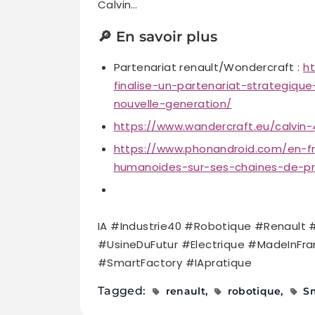
Calvin…
🔎 En savoir plus
Partenariat renault/Wondercraft :
h
finalise-un-partenariat-strategiq
nouvelle-generation/
https://www.wandercraft.eu/calvin-
https://www.phonandroid.com/en-fra
humanoides-sur-ses-chaines-de-pr
IA #Industrie40 #Robotique #Renault 
#UsineDuFutur #Electrique #MadeInFra
#SmartFactory #IApratique
Tagged:
renault
robotique
S