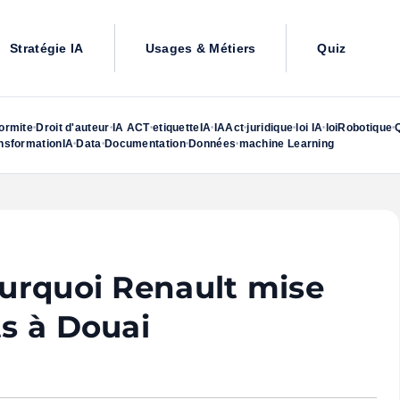
Stratégie IA
Usages & Métiers
Quiz
ormite
Droit d'auteur
IA ACT
etiquetteIA
IAAct
juridique
loi IA
loiRobotique
•
•
•
•
•
•
•
•
nsformationIA
Data
Documentation
Données
machine Learning
•
•
•
•
ourquoi Renault mise
ts à Douai