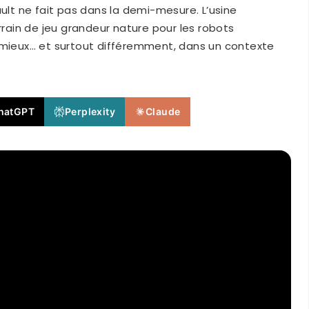
ault ne fait pas dans la demi-mesure. L’usine
rrain de jeu grandeur nature pour les robots
te, mieux… et surtout différemment, dans un contexte
hatGPT
Perplexity
Claude