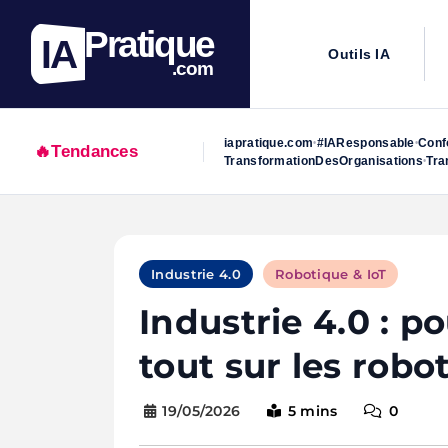
Pratique
IA
Outils IA
.com
iapratique.com
#IAResponsable
Conf
•
•
🔥
Tendances
TransformationDesOrganisations
Tra
•
Skip
to
Industrie 4.0
Robotique & IoT
content
Industrie 4.0 : p
tout sur les robo
19/05/2026
5 mins
0