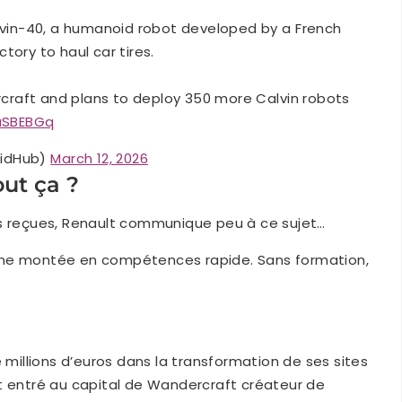
vin-40, a humanoid robot developed by a French
tory to haul car tires.
craft and plans to deploy 350 more Calvin robots
suSBEBGq
idHub)
March 12, 2026
out ça ?
es reçues, Renault communique peu à ce sujet…
une montée en compétences rapide. Sans formation,
e millions d’euros dans la transformation de ses sites
t entré au capital de Wandercraft créateur de