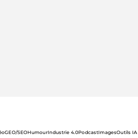
éo
GEO/SEO
Humour
Industrie 4.0
Podcast
Images
Outils IA