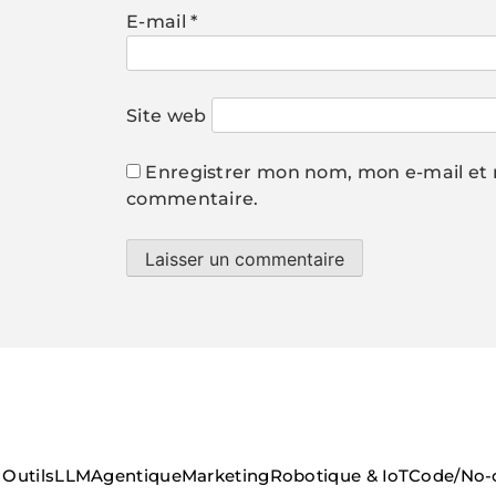
E-mail
*
Site web
Enregistrer mon nom, mon e-mail et 
commentaire.
Outils
LLM
Agentique
Marketing
Robotique & IoT
Code/No-