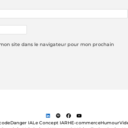
mon site dans le navigateur pour mon prochain
code
Danger IA
Le Concept IA
RH
E-commerce
Humour
Vid