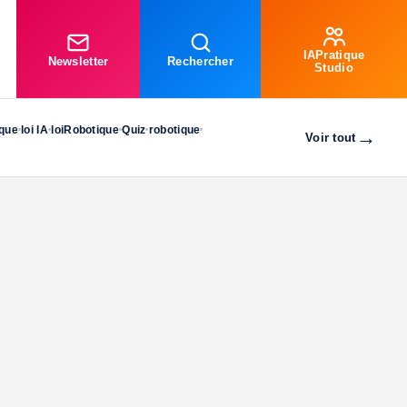
IAPratique
Newsletter
Rechercher
Studio
ique
loi IA
loiRobotique
Quiz
robotique
•
•
•
•
•
→
Voir tout