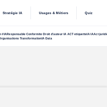
Stratégie IA
Usages & Métiers
Quiz
m
#IAResponsable
Conformite
Droit d'auteur
IA ACT
etiquetteIA
IAAct
jurid
•
•
•
•
•
•
•
rganisations
TransformationIA
Data
•
•