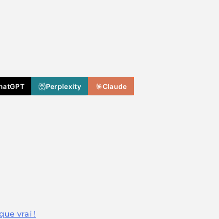
hatGPT
Perplexity
Claude
que vrai !