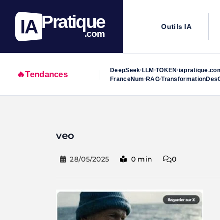
Pratique
IA
Outils IA
.com
DeepSeek
LLM
TOKEN
iapratique.co
•
•
•
🔥
Tendances
FranceNum
RAG
TransformationDesO
•
•
Skip
to
veo
content
28/05/2025
0 min
0