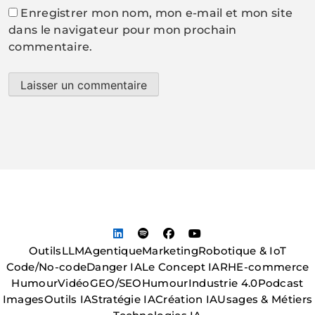
Enregistrer mon nom, mon e-mail et mon site
dans le navigateur pour mon prochain
commentaire.
Outils
LLM
Agentique
Marketing
Robotique & IoT
Code/No-code
Danger IA
Le Concept IA
RH
E-commerce
Humour
Vidéo
GEO/SEO
Humour
Industrie 4.0
Podcast
Images
Outils IA
Stratégie IA
Création IA
Usages & Métiers