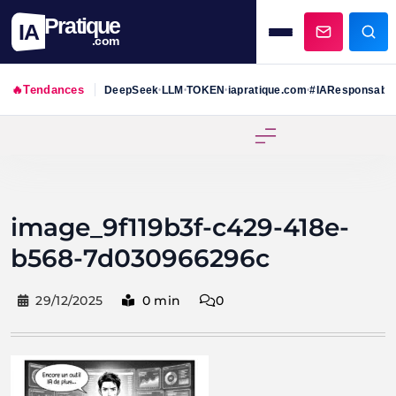
Pratique
IA
.com
🔥
Tendances
DeepSeek
LLM
TOKEN
iapratique.com
#IAResponsabl
•
•
•
•
Skip
to
content
image_9f119b3f-c429-418e-
b568-7d030966296c
29/12/2025
0 min
0