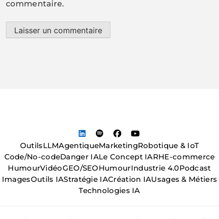
commentaire.
Outils
LLM
Agentique
Marketing
Robotique & IoT
Code/No-code
Danger IA
Le Concept IA
RH
E-commerce
Humour
Vidéo
GEO/SEO
Humour
Industrie 4.0
Podcast
Images
Outils IA
Stratégie IA
Création IA
Usages & Métiers
Technologies IA