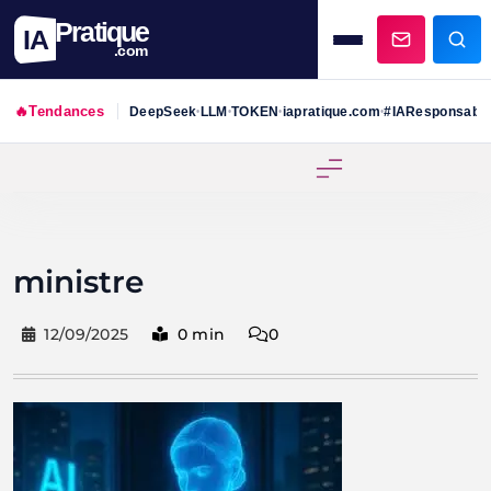
Pratique
IA
.com
🔥
Tendances
DeepSeek
LLM
TOKEN
iapratique.com
#IAResponsabl
•
•
•
•
Skip
to
content
ministre
12/09/2025
0 min
0