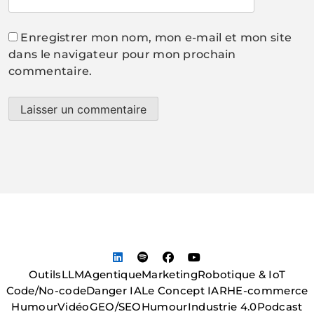
Enregistrer mon nom, mon e-mail et mon site
dans le navigateur pour mon prochain
commentaire.
Outils
LLM
Agentique
Marketing
Robotique & IoT
Code/No-code
Danger IA
Le Concept IA
RH
E-commerce
Humour
Vidéo
GEO/SEO
Humour
Industrie 4.0
Podcast