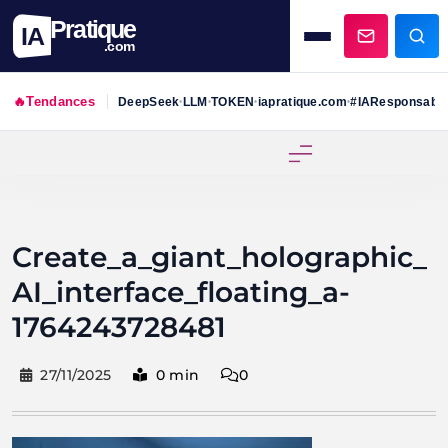
Pratique
IA
.com
🔥
Tendances
DeepSeek
LLM
TOKEN
iapratique.com
#IAResponsabl
•
•
•
•
Skip
to
content
Create_a_giant_holographic_
AI_interface_floating_a-
1764243728481
27/11/2025
0 min
0