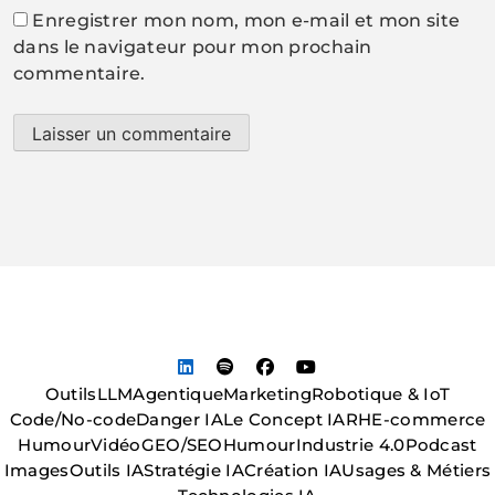
Enregistrer mon nom, mon e-mail et mon site
dans le navigateur pour mon prochain
commentaire.
Outils
LLM
Agentique
Marketing
Robotique & IoT
Code/No-code
Danger IA
Le Concept IA
RH
E-commerce
Humour
Vidéo
GEO/SEO
Humour
Industrie 4.0
Podcast
Images
Outils IA
Stratégie IA
Création IA
Usages & Métiers