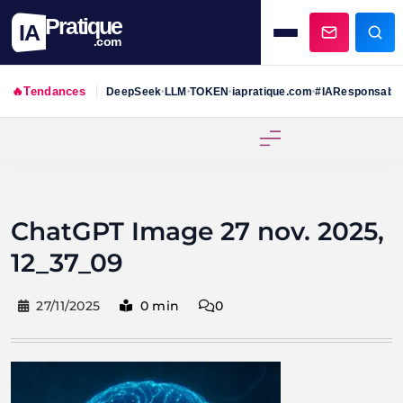
Pratique
IA
.com
🔥
Tendances
DeepSeek
LLM
TOKEN
iapratique.com
#IAResponsabl
•
•
•
•
Skip
to
content
ChatGPT Image 27 nov. 2025,
12_37_09
27/11/2025
0 min
0