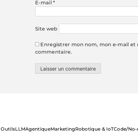
E-mail
*
Site web
Enregistrer mon nom, mon e-mail et 
commentaire.
Outils
LLM
Agentique
Marketing
Robotique & IoT
Code/No-