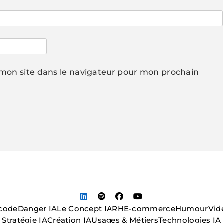
mon site dans le navigateur pour mon prochain
code
Danger IA
Le Concept IA
RH
E-commerce
Humour
Vid
Stratégie IA
Création IA
Usages & Métiers
Technologies IA