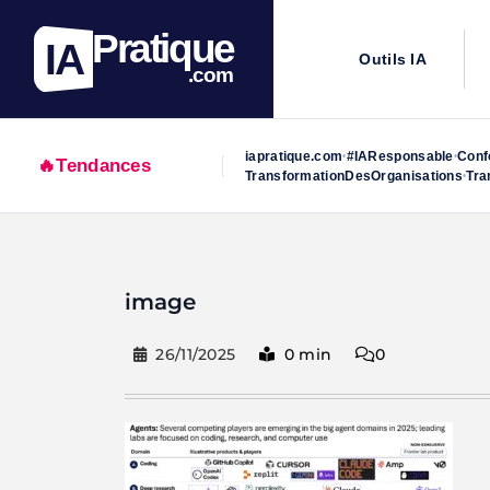
Pratique
IA
Outils IA
.com
iapratique.com
#IAResponsable
Conf
•
•
🔥
Tendances
TransformationDesOrganisations
Tra
•
Skip
to
image
content
26/11/2025
0 min
0