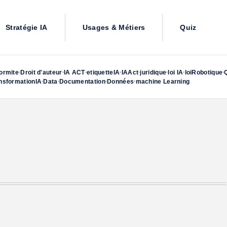
Stratégie IA
Usages & Métiers
Quiz
ormite
Droit d'auteur
IA ACT
etiquetteIA
IAAct
juridique
loi IA
loiRobotique
•
•
•
•
•
•
•
•
nsformationIA
Data
Documentation
Données
machine Learning
•
•
•
•