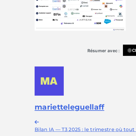
C
Résumer avec :
marietteleguellaff
Navigation
Bilan IA — T3 2025 : le trimestre où tout
de