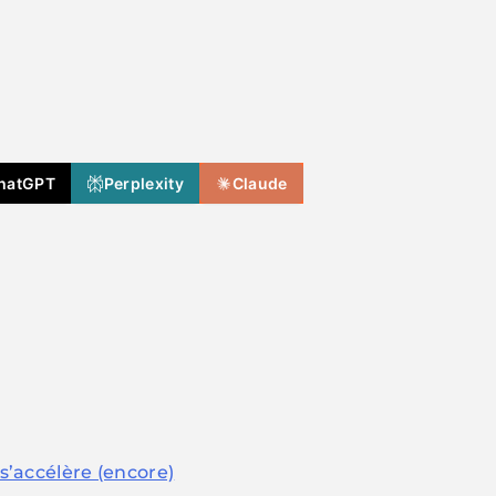
hatGPT
Perplexity
Claude
 s’accélère (encore)