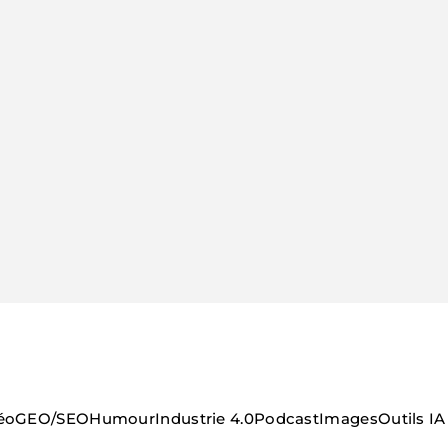
éo
GEO/SEO
Humour
Industrie 4.0
Podcast
Images
Outils IA