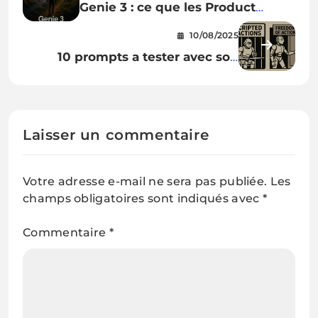
Genie 3 : ce que les Product
Managers doivent savoir sur le
10/08/2025
nouveau « modèle de monde »
10 prompts a tester avec son
de DeepMind
agenda et ChatGPT
Laisser un commentaire
Votre adresse e-mail ne sera pas publiée.
Les
champs obligatoires sont indiqués avec
*
Commentaire
*