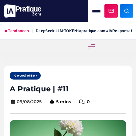
Pratique
IA
.com
🔥
Tendances
DeepSeek
LLM
TOKEN
iapratique.com
#IAResponsabl
•
•
•
•
Skip
to
content
Newsletter
A Pratique | #11
09/08/2025
5 mins
0