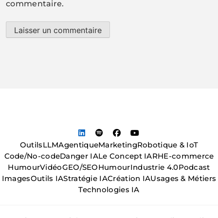
commentaire.
Outils
LLM
Agentique
Marketing
Robotique & IoT
Code/No-code
Danger IA
Le Concept IA
RH
E-commerce
Humour
Vidéo
GEO/SEO
Humour
Industrie 4.0
Podcast
Images
Outils IA
Stratégie IA
Création IA
Usages & Métiers
Technologies IA