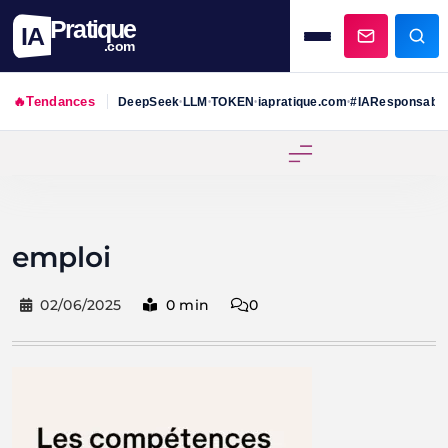
Pratique
IA
.com
🔥
Tendances
DeepSeek
LLM
TOKEN
iapratique.com
#IAResponsabl
•
•
•
•
Skip
to
content
emploi
02/06/2025
0 min
0