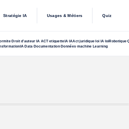
Stratégie IA
Usages & Métiers
Quiz
ormite
Droit d'auteur
IA ACT
etiquetteIA
IAAct
juridique
loi IA
loiRobotique
•
•
•
•
•
•
•
•
nsformationIA
Data
Documentation
Données
machine Learning
•
•
•
•