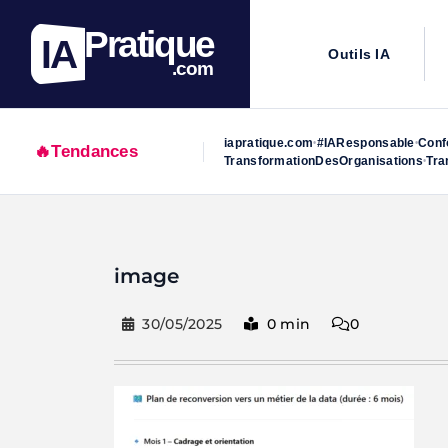
Pratique
IA
Outils IA
.com
iapratique.com
#IAResponsable
Conf
•
•
🔥
Tendances
TransformationDesOrganisations
Tra
•
Skip
to
image
content
30/05/2025
0 min
0