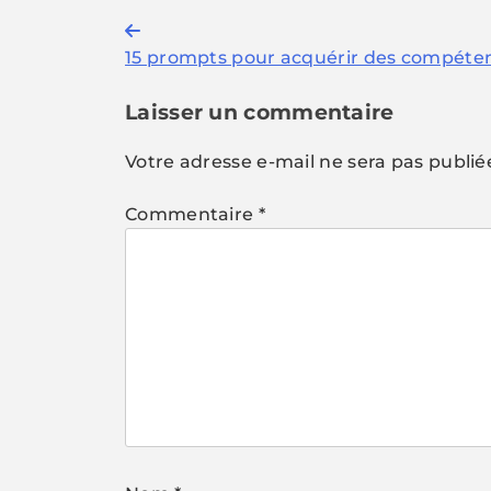
Navigation
15 prompts pour acquérir des compéten
de
l’article
Laisser un commentaire
Votre adresse e-mail ne sera pas publié
Commentaire
*