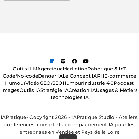
Outils
LLM
Agentique
Marketing
Robotique & IoT
Code/No-code
Danger IA
Le Concept IA
RH
E-commerce
Humour
Vidéo
GEO/SEO
Humour
Industrie 4.0
Podcast
Images
Outils IA
Stratégie IA
Création IA
Usages & Métiers
Technologies IA
IAPratique- Copyright 2026 - IAPratique Studio - Ateliers,
conférences, conseil et accompagnement IA pour les
entreprises en Vendée et Pays de la Loire