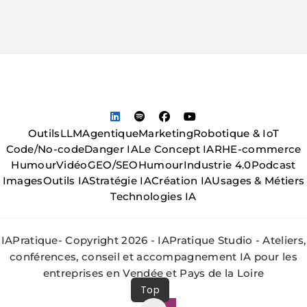
Outils
LLM
Agentique
Marketing
Robotique & IoT
Code/No-code
Danger IA
Le Concept IA
RH
E-commerce
Humour
Vidéo
GEO/SEO
Humour
Industrie 4.0
Podcast
Images
Outils IA
Stratégie IA
Création IA
Usages & Métiers
Technologies IA
IAPratique- Copyright 2026 - IAPratique Studio - Ateliers,
conférences, conseil et accompagnement IA pour les
entreprises en Vendée et Pays de la Loire
Top