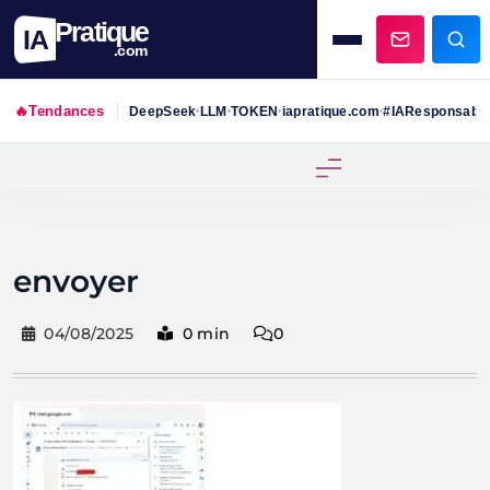
Pratique
IA
.com
🔥
Tendances
DeepSeek
LLM
TOKEN
iapratique.com
#IAResponsabl
•
•
•
•
Skip
to
content
envoyer
04/08/2025
0 min
0