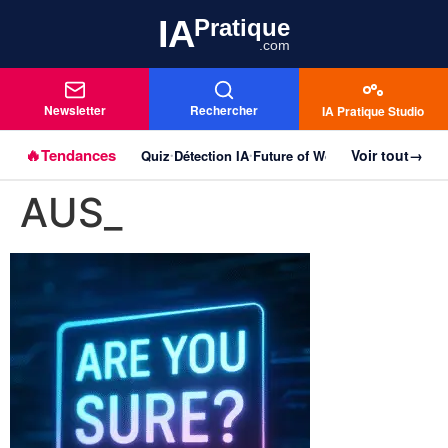
IA
Pratique
.com
Newsletter
Rechercher
IA Pratique Studio
🔥
Tendances
Voir tout
→
Quiz
Détection IA
Future of Work
Agentique
Imag
Aller au
•
•
•
•
contenu
AUS_
principal