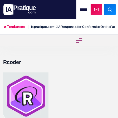
Pratique
IA
.com
🔥
Tendances
iapratique.com
#IAResponsable
Conformite
Droit d'aut
•
•
•
Skip
to
content
Rcoder