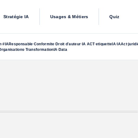
Stratégie IA
Usages & Métiers
Quiz
m
#IAResponsable
Conformite
Droit d'auteur
IA ACT
etiquetteIA
IAAct
jurid
•
•
•
•
•
•
•
rganisations
TransformationIA
Data
•
•