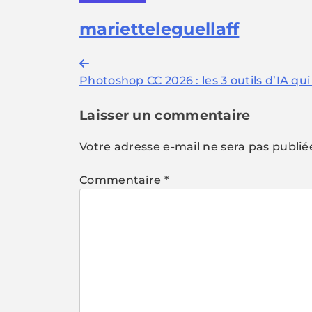
marietteleguellaff
Navigation
Photoshop CC 2026 : les 3 outils d’IA qu
de
l’article
Laisser un commentaire
Votre adresse e-mail ne sera pas publié
Commentaire
*