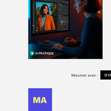
C
Résumer avec :