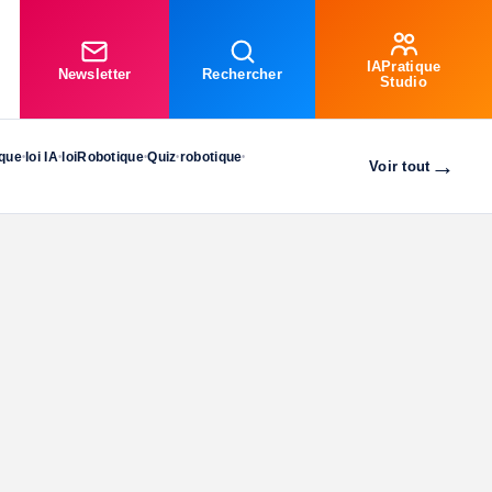
IAPratique
Newsletter
Rechercher
Studio
ique
loi IA
loiRobotique
Quiz
robotique
•
•
•
•
•
→
Voir tout