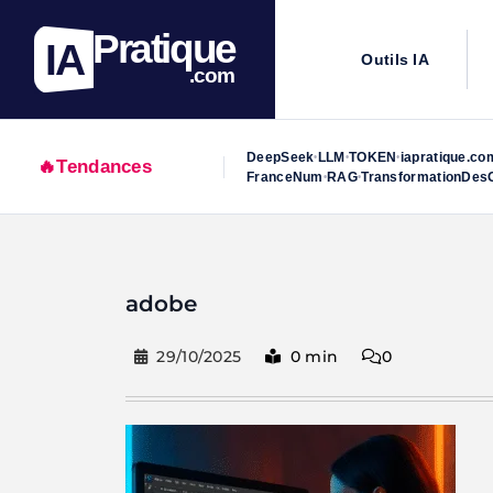
Pratique
IA
Outils IA
.com
DeepSeek
LLM
TOKEN
iapratique.co
•
•
•
🔥
Tendances
FranceNum
RAG
TransformationDesO
•
•
Skip
to
adobe
content
29/10/2025
0 min
0