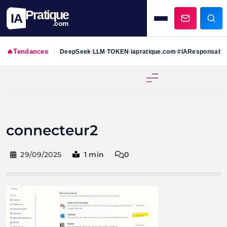
Pratique
IA
.com
🔥
Tendances
DeepSeek
LLM
TOKEN
iapratique.com
#IAResponsabl
•
•
•
•
Skip
to
content
connecteur2
29/09/2025
1 min
0