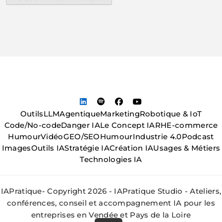
Outils
LLM
Agentique
Marketing
Robotique & IoT
Code/No-code
Danger IA
Le Concept IA
RH
E-commerce
Humour
Vidéo
GEO/SEO
Humour
Industrie 4.0
Podcast
Images
Outils IA
Stratégie IA
Création IA
Usages & Métiers
Technologies IA
IAPratique- Copyright 2026 - IAPratique Studio - Ateliers,
conférences, conseil et accompagnement IA pour les
entreprises en Vendée et Pays de la Loire