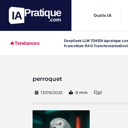
Pratique
IA
Outils IA
.com
DeepSeek
LLM
TOKEN
iapratique.co
•
•
•
🔥
Tendances
FranceNum
RAG
TransformationDesO
•
•
Skip
to
perroquet
content
13/09/2025
0 min
0