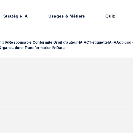
Stratégie IA
Usages & Métiers
Quiz
m
#IAResponsable
Conformite
Droit d'auteur
IA ACT
etiquetteIA
IAAct
jurid
•
•
•
•
•
•
•
rganisations
TransformationIA
Data
•
•