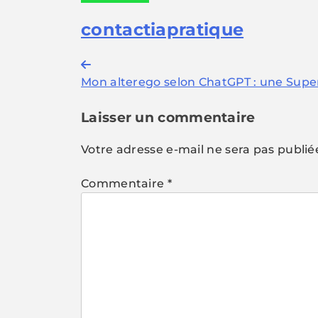
contactiapratique
Navigation
Mon alterego selon ChatGPT : une Super
de
l’article
Laisser un commentaire
Votre adresse e-mail ne sera pas publié
Commentaire
*