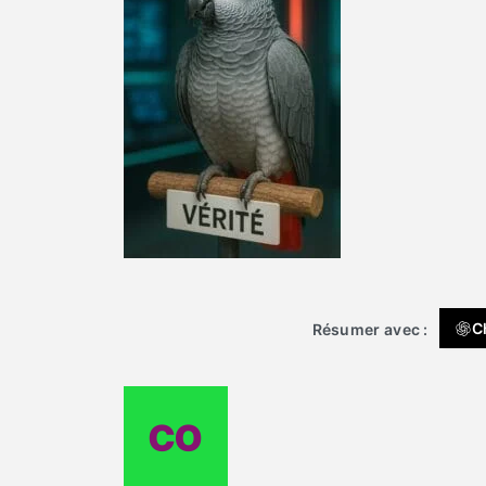
C
Résumer avec :