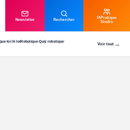
IAPratique
Newsletter
Rechercher
Studio
ique
loi IA
loiRobotique
Quiz
robotique
•
•
•
•
•
→
Voir tout