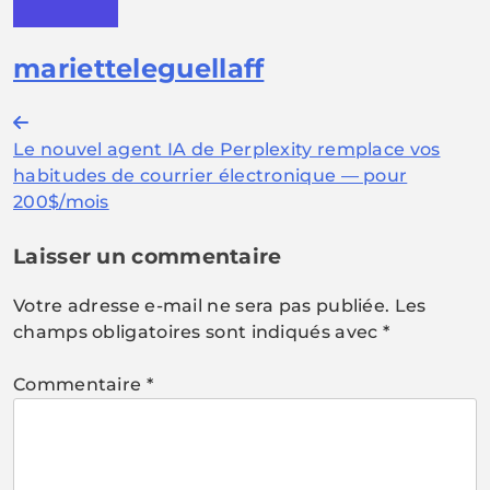
marietteleguellaff
Navigation
Le nouvel agent IA de Perplexity remplace vos
de
habitudes de courrier électronique — pour
l’article
200$/mois
Laisser un commentaire
Votre adresse e-mail ne sera pas publiée.
Les
champs obligatoires sont indiqués avec
*
Commentaire
*