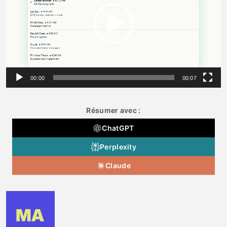
00:00
00:07
Résumer avec :
ChatGPT
Perplexity
Claude