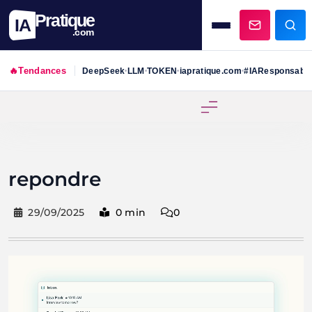
Pratique
IA
.com
🔥
Tendances
DeepSeek
LLM
TOKEN
iapratique.com
#IAResponsabl
•
•
•
•
Skip
to
content
repondre
29/09/2025
0 min
0
Lecteur
vidéo