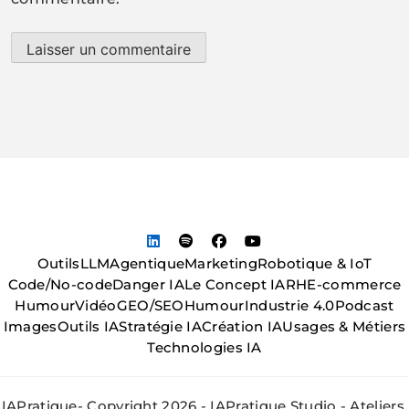
Outils
LLM
Agentique
Marketing
Robotique & IoT
Code/No-code
Danger IA
Le Concept IA
RH
E-commerce
Humour
Vidéo
GEO/SEO
Humour
Industrie 4.0
Podcast
Images
Outils IA
Stratégie IA
Création IA
Usages & Métiers
Technologies IA
IAPratique- Copyright 2026 - IAPratique Studio - Ateliers,