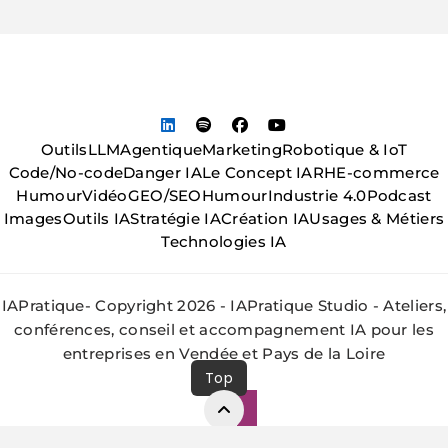
Outils
LLM
Agentique
Marketing
Robotique & IoT
Code/No-code
Danger IA
Le Concept IA
RH
E-commerce
Humour
Vidéo
GEO/SEO
Humour
Industrie 4.0
Podcast
Images
Outils IA
Stratégie IA
Création IA
Usages & Métiers
Technologies IA
IAPratique- Copyright 2026 - IAPratique Studio - Ateliers,
conférences, conseil et accompagnement IA pour les
entreprises en Vendée et Pays de la Loire
Top