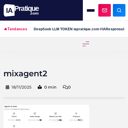
Pratique
IA
.com
🔥
Tendances
DeepSeek
LLM
TOKEN
iapratique.com
#IAResponsabl
•
•
•
•
Skip
to
content
mixagent2
18/11/2025
0 min
0