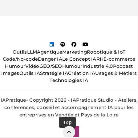
Outils
LLM
Agentique
Marketing
Robotique & IoT
Code/No-code
Danger IA
Le Concept IA
RH
E-commerce
Humour
Vidéo
GEO/SEO
Humour
Industrie 4.0
Podcast
Images
Outils IA
Stratégie IA
Création IA
Usages & Métiers
Technologies IA
IAPratique- Copyright 2026 - IAPratique Studio - Ateliers,
conférences, conseil et accompagnement IA pour les
entreprises en Vendée et Pays de la Loire
Top