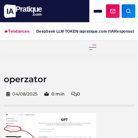
Pratique
IA
.com
🔥
Tendances
DeepSeek
LLM
TOKEN
iapratique.com
#IAResponsabl
•
•
•
•
Skip
to
content
operzator
04/08/2025
0 min
0