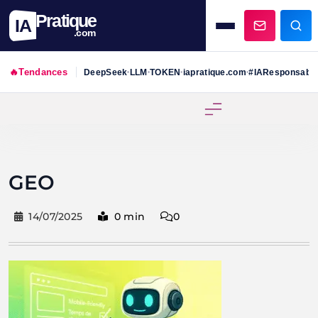
Pratique
IA
.com
🔥
Tendances
DeepSeek
LLM
TOKEN
iapratique.com
#IAResponsabl
•
•
•
•
Skip
to
content
GEO
14/07/2025
0 min
0