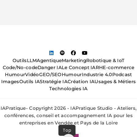
Outils
LLM
Agentique
Marketing
Robotique & IoT
Code/No-code
Danger IA
Le Concept IA
RH
E-commerce
Humour
Vidéo
GEO/SEO
Humour
Industrie 4.0
Podcast
Images
Outils IA
Stratégie IA
Création IA
Usages & Métiers
Technologies IA
IAPratique- Copyright 2026 - IAPratique Studio - Ateliers,
conférences, conseil et accompagnement IA pour les
entreprises en Vendée et Pays de la Loire
Top