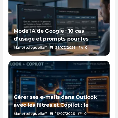
Mode IA de Google : 10 cas
d’usage et prompts pour les
entreprises
Marietteleguellaff
29/07/2026
0
Gérer ses e-mails dans Outlook
avec les filtres et Copilot : le
guide pratique
Marietteleguellaff
16/07/2026
0