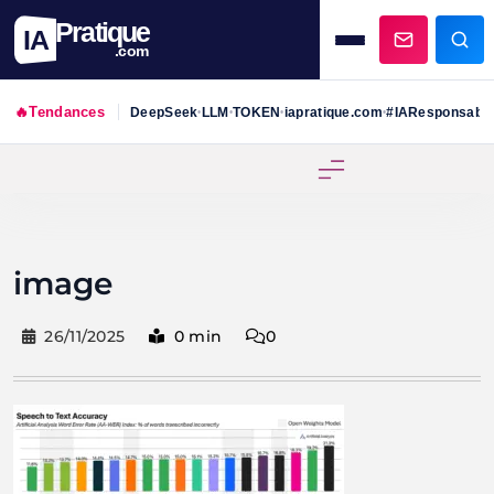
Pratique
IA
.com
🔥
Tendances
DeepSeek
LLM
TOKEN
iapratique.com
#IAResponsabl
•
•
•
•
Skip
to
content
image
26/11/2025
0 min
0