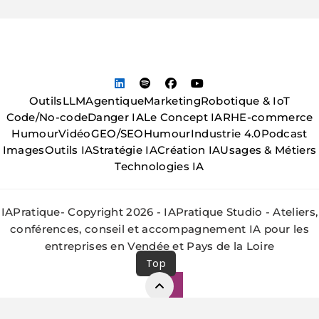
Outils
LLM
Agentique
Marketing
Robotique & IoT
Code/No-code
Danger IA
Le Concept IA
RH
E-commerce
Humour
Vidéo
GEO/SEO
Humour
Industrie 4.0
Podcast
Images
Outils IA
Stratégie IA
Création IA
Usages & Métiers
Technologies IA
IAPratique- Copyright 2026 - IAPratique Studio - Ateliers,
conférences, conseil et accompagnement IA pour les
entreprises en Vendée et Pays de la Loire
Top