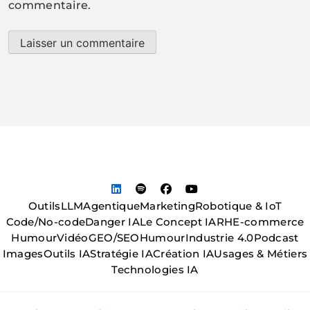
commentaire.
Outils
LLM
Agentique
Marketing
Robotique & IoT
Code/No-code
Danger IA
Le Concept IA
RH
E-commerce
Humour
Vidéo
GEO/SEO
Humour
Industrie 4.0
Podcast
Images
Outils IA
Stratégie IA
Création IA
Usages & Métiers
Technologies IA