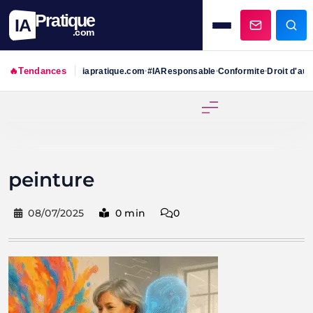
Pratique
IA
.com
🔥
Tendances
iapratique.com
#IAResponsable
Conformite
Droit d'aut
•
•
•
Skip
to
content
peinture
08/07/2025
0 min
0