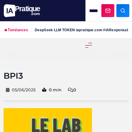
Pratique
IA
.com
🔥
Tendances
DeepSeek
LLM
TOKEN
iapratique.com
#IAResponsabl
•
•
•
•
Skip
to
content
BPI3
05/06/2025
0 min
0