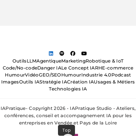
Outils
LLM
Agentique
Marketing
Robotique & IoT
Code/No-code
Danger IA
Le Concept IA
RH
E-commerce
Humour
Vidéo
GEO/SEO
Humour
Industrie 4.0
Podcast
Images
Outils IA
Stratégie IA
Création IA
Usages & Métiers
Technologies IA
IAPratique- Copyright 2026 - IAPratique Studio - Ateliers,
conférences, conseil et accompagnement IA pour les
entreprises en Vendée et Pays de la Loire
Top