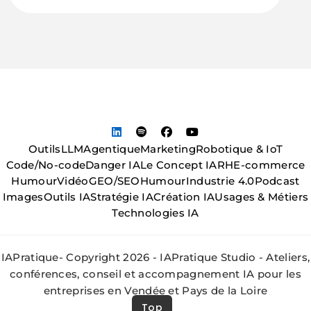
Outils
LLM
Agentique
Marketing
Robotique & IoT
Code/No-code
Danger IA
Le Concept IA
RH
E-commerce
Humour
Vidéo
GEO/SEO
Humour
Industrie 4.0
Podcast
Images
Outils IA
Stratégie IA
Création IA
Usages & Métiers
Technologies IA
IAPratique- Copyright 2026 - IAPratique Studio - Ateliers,
conférences, conseil et accompagnement IA pour les
entreprises en Vendée et Pays de la Loire
Top