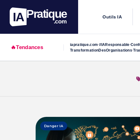
Pratique
IA
Outils IA
.com
iapratique.com
#IAResponsable
Conf
•
•
🔥
Tendances
TransformationDesOrganisations
Tra
•
Skip
to
content
Danger IA