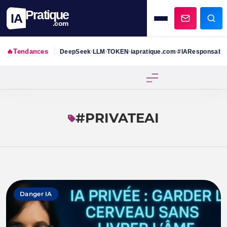
Pratique
IA
.com
🔥
Tendances
DeepSeek
LLM
TOKEN
iapratique.com
#IAResponsabl
•
•
•
•
Skip
to
content
#PRIVATEAI
Danger IA