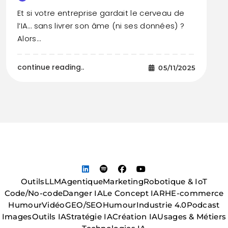
Et si votre entreprise gardait le cerveau de
l’IA… sans livrer son âme (ni ses données) ?
Alors…
continue reading..
05/11/2025
Outils
LLM
Agentique
Marketing
Robotique & IoT
Code/No-code
Danger IA
Le Concept IA
RH
E-commerce
Humour
Vidéo
GEO/SEO
Humour
Industrie 4.0
Podcast
Images
Outils IA
Stratégie IA
Création IA
Usages & Métiers