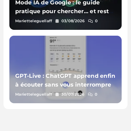
Mode IA de Google : le guide
pratique pour chercher… et rester
visible
Marietteleguellaff
03/08/2026
0
GPT-Live : ChatGPT apprend enfin
à écouter sans vous interrompre
Marietteleguellaff
30/07/2026
0