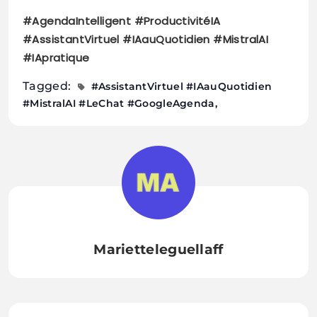
#AgendaIntelligent #ProductivitéIA
#AssistantVirtuel #IAauQuotidien #MistralAI
#IApratique
Tagged:
#AssistantVirtuel #IAauQuotidien
#MistralAI #LeChat #GoogleAgenda
Marietteleguellaff