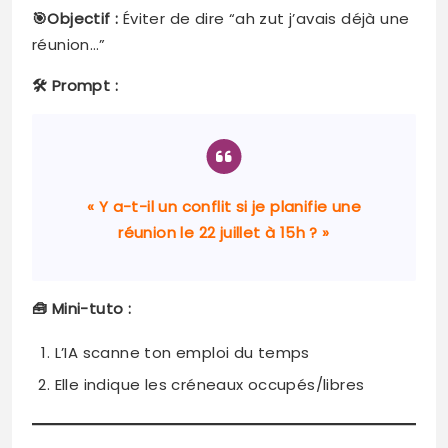
🎯Objectif :
Éviter de dire “ah zut j’avais déjà une
réunion…”
🛠️ Prompt :
« Y a-t-il un conflit si je planifie une
réunion le 22 juillet à 15h ? »
🧰 Mini-tuto :
L’IA scanne ton emploi du temps
Elle indique les créneaux occupés/libres