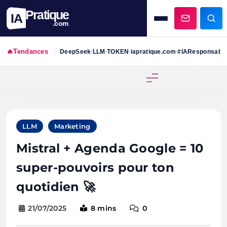
Pratique
IA
.com
🔥
Tendances
DeepSeek
LLM
TOKEN
iapratique.com
#IAResponsabl
•
•
•
•
Skip
to
content
LLM
Marketing
Mistral + Agenda Google = 10
super-pouvoirs pour ton
quotidien 🚀
21/07/2025
8 mins
0