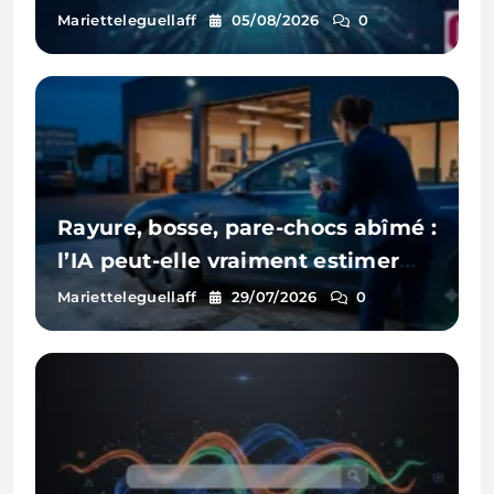
Marietteleguellaff
05/08/2026
0
Rayure, bosse, pare-chocs abîmé :
l’IA peut-elle vraiment estimer
les réparations d’une voiture à
Marietteleguellaff
29/07/2026
0
partir d’une photo ?