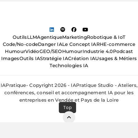
Outils
LLM
Agentique
Marketing
Robotique & IoT
Code/No-code
Danger IA
Le Concept IA
RH
E-commerce
Humour
Vidéo
GEO/SEO
Humour
Industrie 4.0
Podcast
Images
Outils IA
Stratégie IA
Création IA
Usages & Métiers
Technologies IA
IAPratique- Copyright 2026 - IAPratique Studio - Ateliers,
conférences, conseil et accompagnement IA pour les
entreprises en Vendée et Pays de la Loire
Top