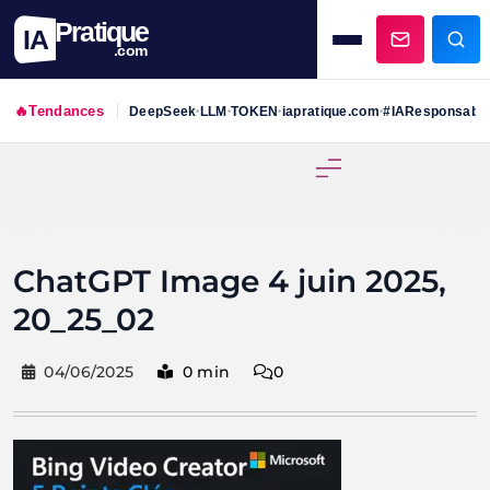
Pratique
IA
.com
🔥
Tendances
DeepSeek
LLM
TOKEN
iapratique.com
#IAResponsabl
•
•
•
•
Skip
to
content
ChatGPT Image 4 juin 2025,
20_25_02
04/06/2025
0 min
0