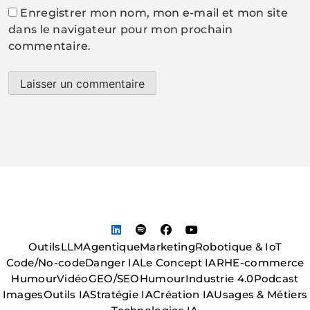
Enregistrer mon nom, mon e-mail et mon site
dans le navigateur pour mon prochain
commentaire.
Outils
LLM
Agentique
Marketing
Robotique & IoT
Code/No-code
Danger IA
Le Concept IA
RH
E-commerce
Humour
Vidéo
GEO/SEO
Humour
Industrie 4.0
Podcast
Images
Outils IA
Stratégie IA
Création IA
Usages & Métiers