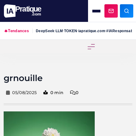
Pratique
IA
.com
🔥
Tendances
DeepSeek
LLM
TOKEN
iapratique.com
#IAResponsabl
•
•
•
•
Skip
to
content
grnouille
05/08/2025
0 min
0