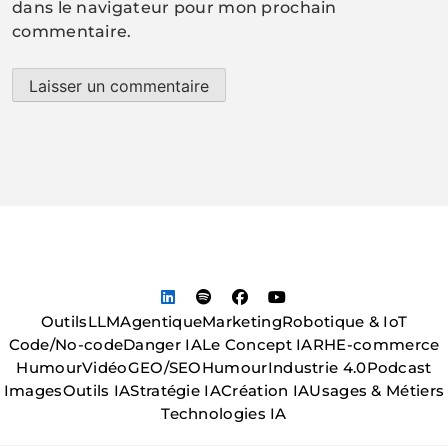
dans le navigateur pour mon prochain
commentaire.
Outils
LLM
Agentique
Marketing
Robotique & IoT
Code/No-code
Danger IA
Le Concept IA
RH
E-commerce
Humour
Vidéo
GEO/SEO
Humour
Industrie 4.0
Podcast
Images
Outils IA
Stratégie IA
Création IA
Usages & Métiers
Technologies IA