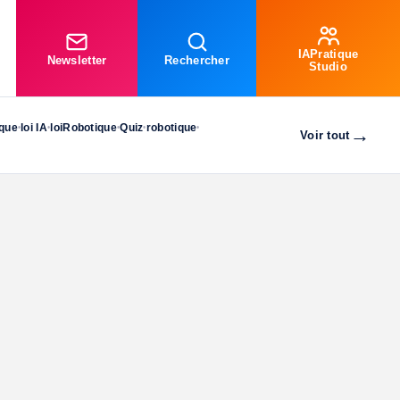
IAPratique
Newsletter
Rechercher
Studio
ique
loi IA
loiRobotique
Quiz
robotique
•
•
•
•
•
→
Voir tout