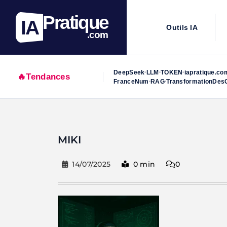
Pratique
IA
Outils IA
.com
DeepSeek
LLM
TOKEN
iapratique.co
•
•
•
🔥
Tendances
FranceNum
RAG
TransformationDesO
•
•
Skip
to
MIKI
content
14/07/2025
0 min
0