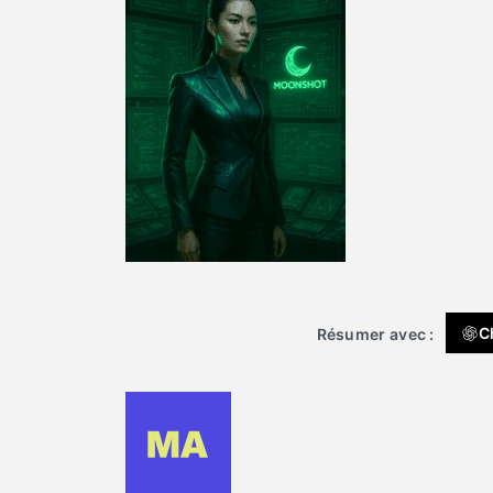
C
Résumer avec :