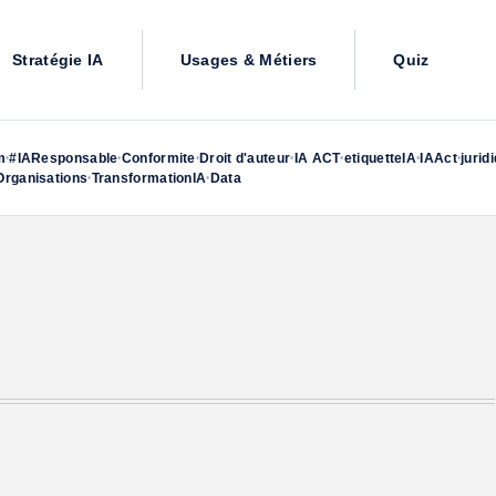
Stratégie IA
Usages & Métiers
Quiz
m
#IAResponsable
Conformite
Droit d'auteur
IA ACT
etiquetteIA
IAAct
jurid
•
•
•
•
•
•
•
rganisations
TransformationIA
Data
•
•