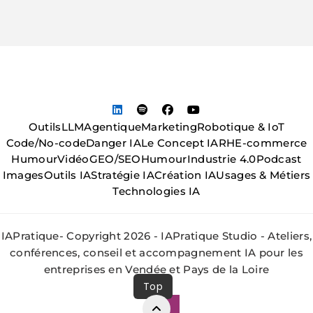
Outils
LLM
Agentique
Marketing
Robotique & IoT
Code/No-code
Danger IA
Le Concept IA
RH
E-commerce
Humour
Vidéo
GEO/SEO
Humour
Industrie 4.0
Podcast
Images
Outils IA
Stratégie IA
Création IA
Usages & Métiers
Technologies IA
IAPratique- Copyright 2026 - IAPratique Studio - Ateliers,
conférences, conseil et accompagnement IA pour les
entreprises en Vendée et Pays de la Loire
Top