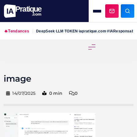
Pratique
IA
.com
🔥
Tendances
DeepSeek
LLM
TOKEN
iapratique.com
#IAResponsabl
•
•
•
•
Skip
to
content
image
14/07/2025
0 min
0