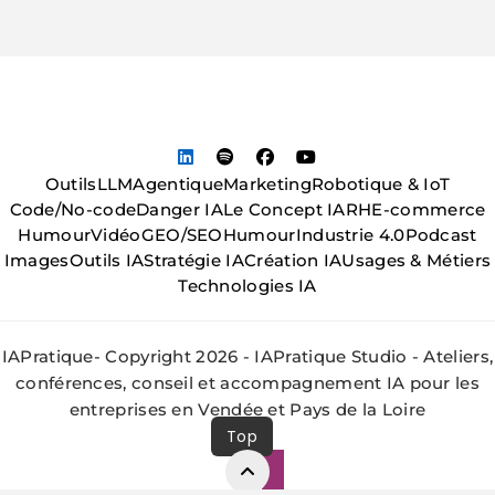
Outils
LLM
Agentique
Marketing
Robotique & IoT
Code/No-code
Danger IA
Le Concept IA
RH
E-commerce
Humour
Vidéo
GEO/SEO
Humour
Industrie 4.0
Podcast
Images
Outils IA
Stratégie IA
Création IA
Usages & Métiers
Technologies IA
IAPratique- Copyright 2026 - IAPratique Studio - Ateliers,
conférences, conseil et accompagnement IA pour les
entreprises en Vendée et Pays de la Loire
Top