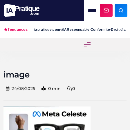
Pratique
IA
.com
🔥
Tendances
iapratique.com
#IAResponsable
Conformite
Droit d'aut
•
•
•
Skip
to
content
image
24/08/2025
0 min
0