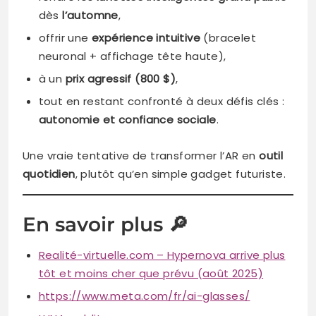
dès
l’automne
,
offrir une
expérience intuitive
(bracelet
neuronal + affichage tête haute),
à un
prix agressif (800 $)
,
tout en restant confronté à deux défis clés :
autonomie et confiance sociale
.
Une vraie tentative de transformer l’AR en
outil
quotidien
, plutôt qu’en simple gadget futuriste.
En savoir plus 🔎
Realité-virtuelle.com – Hypernova arrive plus
tôt et moins cher que prévu (août 2025)
https://www.meta.com/fr/ai-glasses/