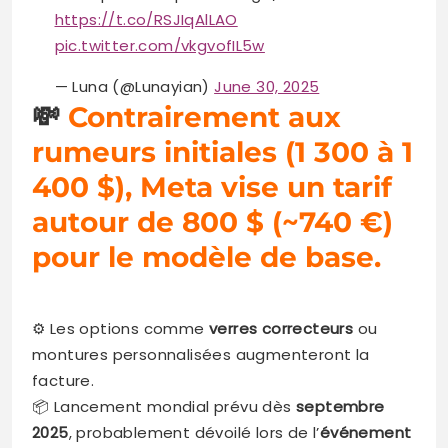
https://t.co/RSJIqAlLAO
pic.twitter.com/vkgvofIL5w
— Luna (@Lunayian)
June 30, 2025
💸
Contrairement aux
rumeurs initiales (1 300 à 1
400 $), Meta vise un tarif
autour de 800 $ (~740 €)
pour le modèle de base.
⚙️ Les options comme
verres correcteurs
ou
montures personnalisées augmenteront la
facture.
📦 Lancement mondial prévu dès
septembre
2025
, probablement dévoilé lors de l’
événement