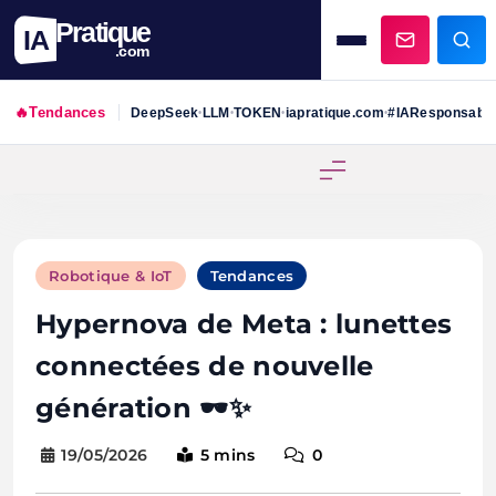
Pratique
IA
.com
🔥
Tendances
DeepSeek
LLM
TOKEN
iapratique.com
#IAResponsabl
•
•
•
•
Skip
to
content
Robotique & IoT
Tendances
Hypernova de Meta : lunettes
connectées de nouvelle
génération 🕶️✨
19/05/2026
5 mins
0