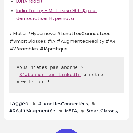
LUNA reddit
India Today – Meta vise 800 $ pour
démocratiser Hypernova
#Meta #Hypernova #LunettesConnectées
#SmartGlasses #IA #AugmentedReality #AR
#Wearables #IApratique
S’abonner sur LinkedIn
 à notre 
newsletter !
Tagged:
#LunettesConnectées
#RéalitéAugmentée
META
SmartGlasses