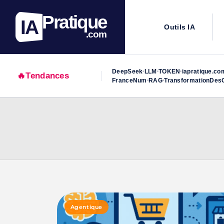
Pratique
IA
Outils IA
.com
DeepSeek
LLM
TOKEN
iapratique.co
•
•
•
🔥
Tendances
FranceNum
RAG
TransformationDesO
•
•
Skip
to
content
Agentique