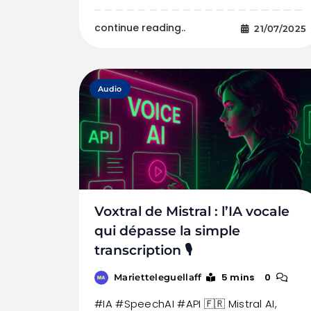
continue reading..
21/07/2025
Audio
Voxtral de Mistral : l’IA vocale
qui dépasse la simple
transcription 🎙️
5 mins
0
Marietteleguellaff
#IA #SpeechAI #API 🇫🇷 Mistral AI,