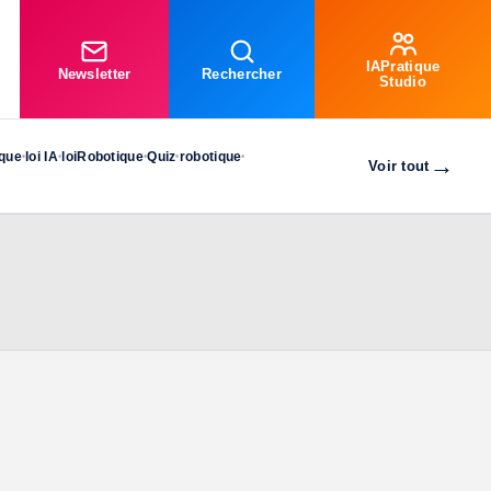
IAPratique
Newsletter
Rechercher
Studio
ique
loi IA
loiRobotique
Quiz
robotique
•
•
•
•
•
→
Voir tout