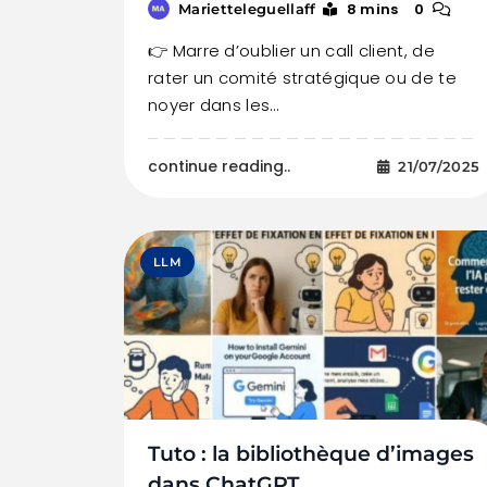
8 mins
0
Marietteleguellaff
👉 Marre d’oublier un call client, de
rater un comité stratégique ou de te
noyer dans les…
continue reading..
21/07/2025
LLM
Tuto : la bibliothèque d’images
dans ChatGPT