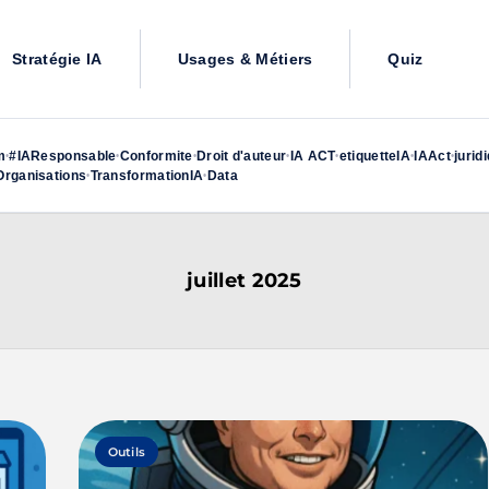
Stratégie IA
Usages & Métiers
Quiz
m
#IAResponsable
Conformite
Droit d'auteur
IA ACT
etiquetteIA
IAAct
jurid
•
•
•
•
•
•
•
rganisations
TransformationIA
Data
•
•
juillet 2025
Outils