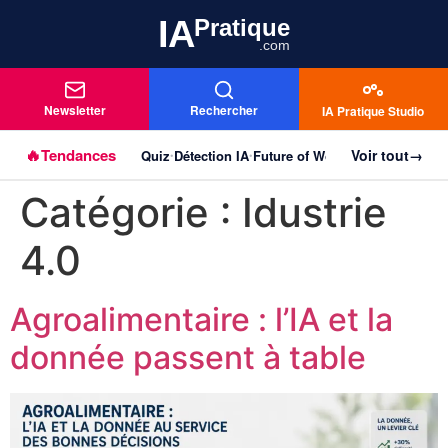
IA
Pratique
.com
Newsletter
Rechercher
IA Pratique Studio
🔥
Tendances
Voir tout
→
Quiz
Détection IA
Future of Work
Agentique
Imag
Aller au
•
•
•
•
contenu
Catégorie :
Idustrie
principal
4.0
Agroalimentaire : l’IA et la
donnée passent à table