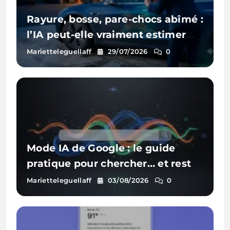
Rayure, bosse, pare-chocs abîmé :
l’IA peut-elle vraiment estimer
les réparations d’une voiture à
Marietteleguellaff
29/07/2026
0
partir d’une photo ?
Mode IA de Google : le guide
pratique pour chercher… et rester
visible
Marietteleguellaff
03/08/2026
0