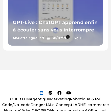
GPT-Live : ChatGPT apprend enfin
à écouter sans vous interrompre
Marietteleguellaff
30/07/2026
0
Outils
LLM
Agentique
Marketing
Robotique & IoT
Code/No-code
Danger IA
Le Concept IA
RH
E-commerce
Humour
Vidéo
GEO/SEO
Humour
Industrie 4.0
Podcast