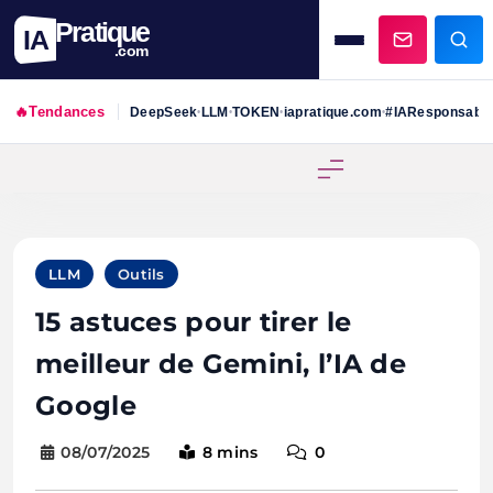
Pratique
IA
.com
🔥
Tendances
DeepSeek
LLM
TOKEN
iapratique.com
#IAResponsabl
•
•
•
•
Skip
to
content
LLM
Outils
15 astuces pour tirer le
meilleur de Gemini, l’IA de
Google
08/07/2025
8 mins
0