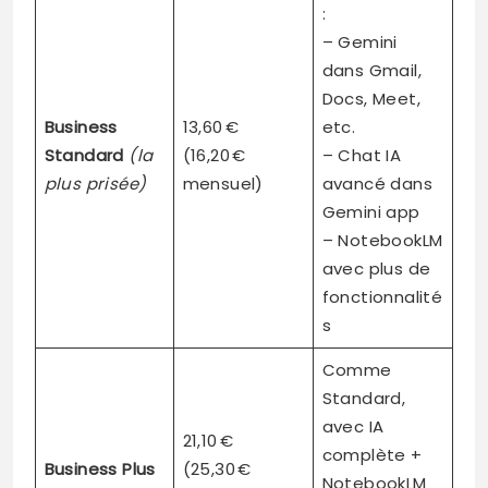
:
– Gemini
dans Gmail,
Docs, Meet,
Business
13,60 €
etc.
Standard
(la
(16,20 €
– Chat IA
plus prisée)
mensuel)
avancé dans
Gemini app
– NotebookLM
avec plus de
fonctionnalité
s
Comme
Standard,
avec IA
21,10 €
complète +
Business Plus
(25,30 €
NotebookLM