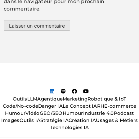
dans le navigateur pour mon prochain
commentaire.
Outils
LLM
Agentique
Marketing
Robotique & IoT
Code/No-code
Danger IA
Le Concept IA
RH
E-commerce
Humour
Vidéo
GEO/SEO
Humour
Industrie 4.0
Podcast
Images
Outils IA
Stratégie IA
Création IA
Usages & Métiers
Technologies IA