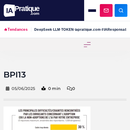
Pratique
IA
.com
🔥
Tendances
DeepSeek
LLM
TOKEN
iapratique.com
#IAResponsabl
•
•
•
•
Skip
to
content
BPI13
05/06/2025
0 min
0