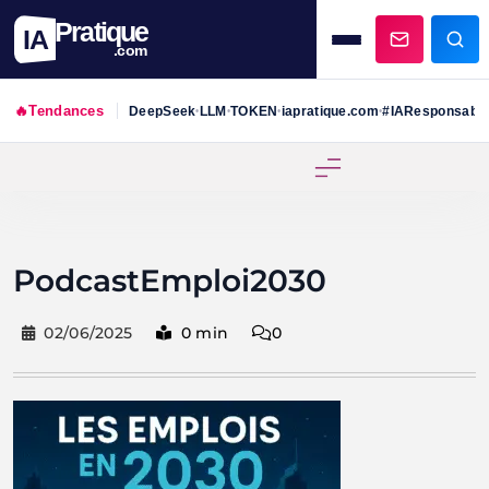
Pratique
IA
.com
🔥
Tendances
DeepSeek
LLM
TOKEN
iapratique.com
#IAResponsabl
•
•
•
•
Skip
to
content
PodcastEmploi2030
02/06/2025
0 min
0