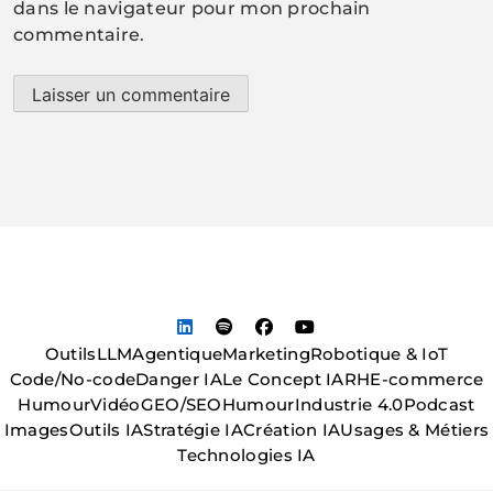
dans le navigateur pour mon prochain
commentaire.
Outils
LLM
Agentique
Marketing
Robotique & IoT
Code/No-code
Danger IA
Le Concept IA
RH
E-commerce
Humour
Vidéo
GEO/SEO
Humour
Industrie 4.0
Podcast
Images
Outils IA
Stratégie IA
Création IA
Usages & Métiers
Technologies IA