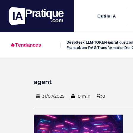
Pratique
IA
Outils IA
.com
DeepSeek
LLM
TOKEN
iapratique.co
•
•
•
🔥
Tendances
FranceNum
RAG
TransformationDesO
•
•
Skip
to
agent
content
31/07/2025
0 min
0