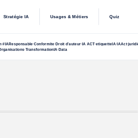
Stratégie IA
Usages & Métiers
Quiz
m
#IAResponsable
Conformite
Droit d'auteur
IA ACT
etiquetteIA
IAAct
jurid
•
•
•
•
•
•
•
rganisations
TransformationIA
Data
•
•