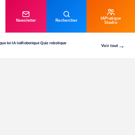
IAPratique
Newsletter
Rechercher
Studio
ique
loi IA
loiRobotique
Quiz
robotique
•
•
•
•
•
→
Voir tout