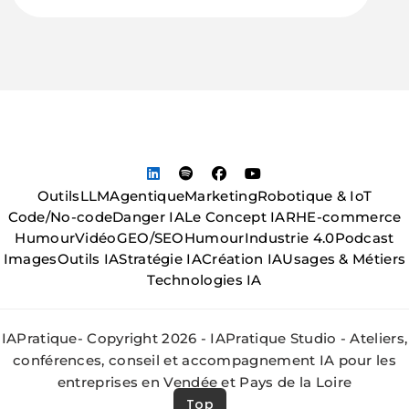
Outils
LLM
Agentique
Marketing
Robotique & IoT
Code/No-code
Danger IA
Le Concept IA
RH
E-commerce
Humour
Vidéo
GEO/SEO
Humour
Industrie 4.0
Podcast
Images
Outils IA
Stratégie IA
Création IA
Usages & Métiers
Technologies IA
IAPratique- Copyright 2026 - IAPratique Studio - Ateliers,
conférences, conseil et accompagnement IA pour les
entreprises en Vendée et Pays de la Loire
Top