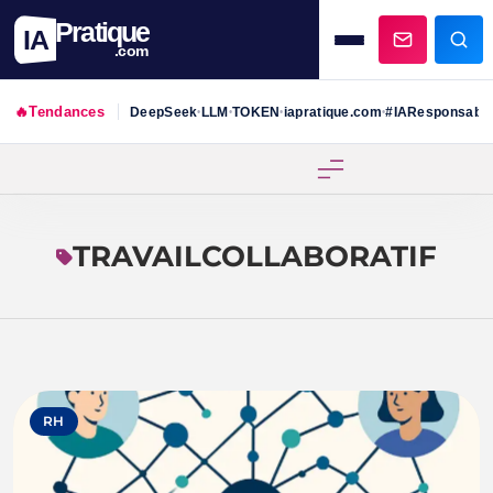
Pratique
IA
.com
🔥
Tendances
DeepSeek
LLM
TOKEN
iapratique.com
#IAResponsabl
•
•
•
•
Skip
to
content
TRAVAILCOLLABORATIF
RH