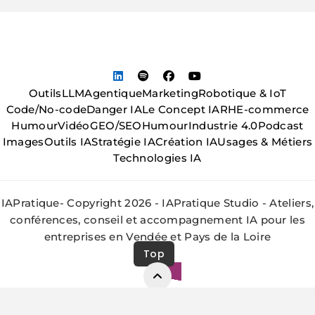
Outils
LLM
Agentique
Marketing
Robotique & IoT
Code/No-code
Danger IA
Le Concept IA
RH
E-commerce
Humour
Vidéo
GEO/SEO
Humour
Industrie 4.0
Podcast
Images
Outils IA
Stratégie IA
Création IA
Usages & Métiers
Technologies IA
IAPratique- Copyright 2026 - IAPratique Studio - Ateliers,
conférences, conseil et accompagnement IA pour les
entreprises en Vendée et Pays de la Loire
Top