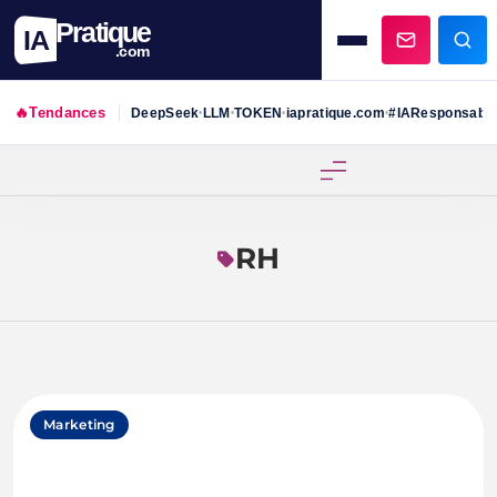
Pratique
IA
.com
🔥
Tendances
DeepSeek
LLM
TOKEN
iapratique.com
#IAResponsabl
•
•
•
•
Skip
to
content
RH
Marketing