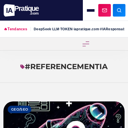
Pratique
IA
.com
🔥
Tendances
DeepSeek
LLM
TOKEN
iapratique.com
#IAResponsabl
•
•
•
•
Skip
to
content
#REFERENCEMENTIA
GEO/SEO