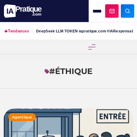
Pratique
IA
.com
🔥
Tendances
DeepSeek
LLM
TOKEN
iapratique.com
#IAResponsabl
•
•
•
•
Skip
to
content
#ÉTHIQUE
Agentique