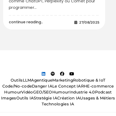
comme ChatGPT, Perplexity ou Comet pour
programmer…
continue reading..
27/08/2025
Outils
LLM
Agentique
Marketing
Robotique & IoT
Code/No-code
Danger IA
Le Concept IA
RH
E-commerce
Humour
Vidéo
GEO/SEO
Humour
Industrie 4.0
Podcast
Images
Outils IA
Stratégie IA
Création IA
Usages & Métiers
Technologies IA